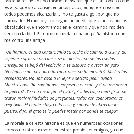
felicidad reside en uno mismo. Pensaréis que es un tópico o que
es algo que sólo consiguen unos pocos, aunque en realidad
todos podemos alcanzarla. Si no te gusta algo ¿por qué no
cambiarlo? El miedo y la inseguridad puede que sean los únicos
obstáculos que encontramos en el camino y que nos impiden
ver con claridad. Esto me recuerda a una pequeña historia que
me contó una amiga.
“Un hombre estaba conduciendo su coche de camino a casa y, de
repente, sufrió un percance: se le pinchó una de las ruedas.
Enseguida se bajó del vehículo y se dispuso a buscar un gato
hidráulico con muy poca fortuna, pues no lo encontró. Miró a los
alrededores, vio una casa a lo lejos y decidió pedir ayuda.
Mientras que iba caminando, empezó a pensar ¿y si no me abren
la puerta? ¿Y si no me dejan el gato? ¿Y si les caigo mal? ¿Y si me
tratan mal? Infinidades de preguntas, todas con connotaciones
negativas. El hombre llegó a la casa y, cuando le abrieron la
puerta, dijo: el gato te lo puedes meter por donde te quepa”.
La moraleja de esta historia es que en numerosas ocasiones
somos nosotros mismos nuestros propios enemigos, ya que