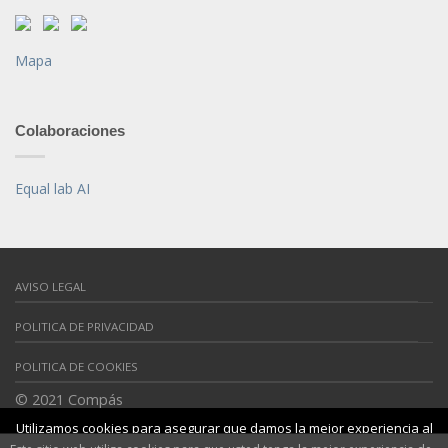
Mapa
Colaboraciones
Equal lab AI
AVISO LEGAL
POLITICA DE PRIVACIDAD
POLITICA DE COOKIES
© 2021 Compás
Proyecto cofinanciado por la UE
Utilizamos cookies para asegurar que damos la mejor experiencia al