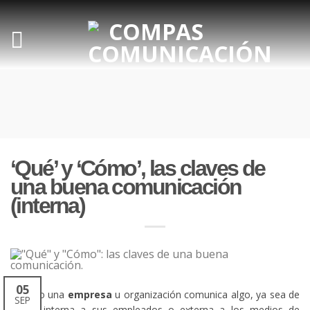
‘Qué’ y ‘Cómo’, las claves de
una buena comunicación
(interna)
05
Cuando una
empresa
u organización comunica algo, ya sea de
SEP
forma interna a sus empleados o externa a los medios de